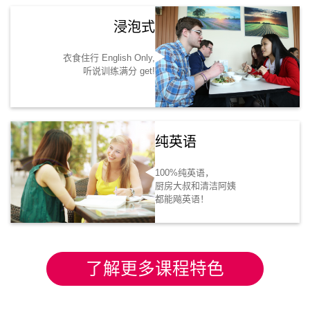
浸泡式
衣食住行 English Only,
听说训练满分 get!
纯英语
100%纯英语，
厨房大叔和清洁阿姨
都能飚英语！
了解更多课程特色