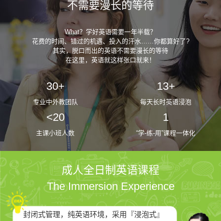
不需要漫长的等待
What？学好英语需要一年半载？
花费的时间、错过的机遇、投入的汗水……你都算好了?
其实，脱口而出的英语不需要漫长的等待
在这里，英语就这样张口就来！
30+
13+
专业中外教团队
每天长时英语浸泡
<20
1
主课小班人数
“学-练-用”课程一体化
成人全日制英语课程
The Immersion Experience
封闭式管理，纯英语环境，采用『浸泡式』