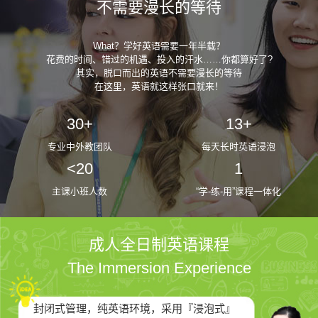
不需要漫长的等待
What？学好英语需要一年半载？
花费的时间、错过的机遇、投入的汗水……你都算好了?
其实，脱口而出的英语不需要漫长的等待
在这里，英语就这样张口就来！
30+
13+
专业中外教团队
每天长时英语浸泡
<20
1
主课小班人数
“学-练-用”课程一体化
成人全日制英语课程
The Immersion Experience
封闭式管理，纯英语环境，采用『浸泡式』