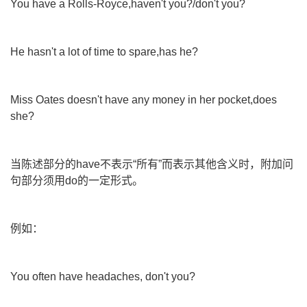
You have a Rolls-Royce,haven't you?/don't you?
He hasn't a lot of time to spare,has he?
Miss Oates doesn't have any money in her pocket,does
she?
当陈述部分的have不表示“所有”而表示其他含义时，附加问
句部分须用do的一定形式。
例如：
You often have headaches, don't you?