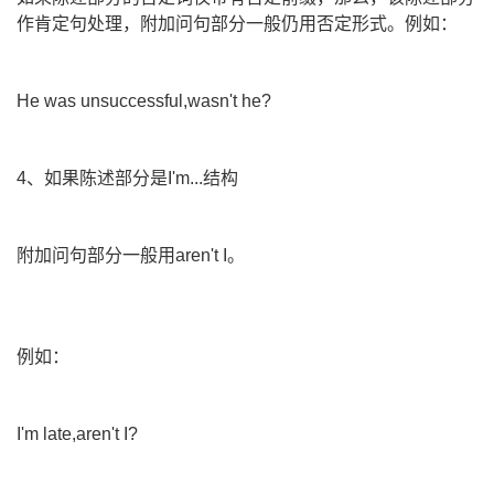
作肯定句处理，附加问句部分一般仍用否定形式。例如：
He was unsuccessful,wasn't he?
4、如果陈述部分是I'm...结构
附加问句部分一般用aren't I。
例如：
I'm late,aren't I?