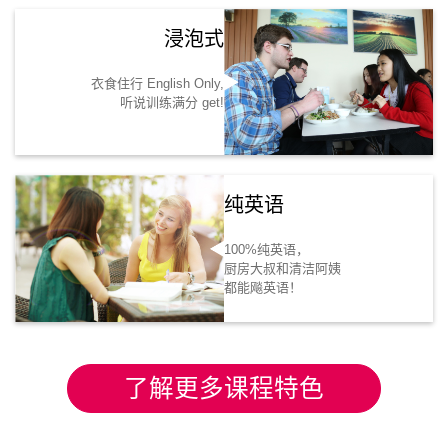
浸泡式
衣食住行 English Only,
听说训练满分 get!
纯英语
100%纯英语，
厨房大叔和清洁阿姨
都能飚英语！
了解更多课程特色