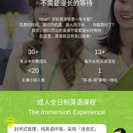
不需要漫长的等待
What？学好英语需要一年半载？
花费的时间、错过的机遇、投入的汗水……你都算好了?
其实，脱口而出的英语不需要漫长的等待
在这里，英语就这样张口就来！
30+
13+
专业中外教团队
每天长时英语浸泡
<20
1
主课小班人数
“学-练-用”课程一体化
成人全日制英语课程
The Immersion Experience
封闭式管理，纯英语环境，采用『浸泡式』