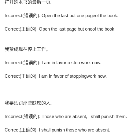
打开这本书的最后一页。
Incorrect(错误的): Open the last but one pageof the book.
Correct(正确的): Open the last page but oneof the book.
我赞成现在停止工作。
Incorrect(错误的): I am in favorto stop work now.
Correct(正确的): I am in favor of stoppingwork now.
我要惩罚那些缺席的人。
Incorrect(错误的): Those who are absent, I shall punish them.
Correct(正确的): I shall punish those who are absent.