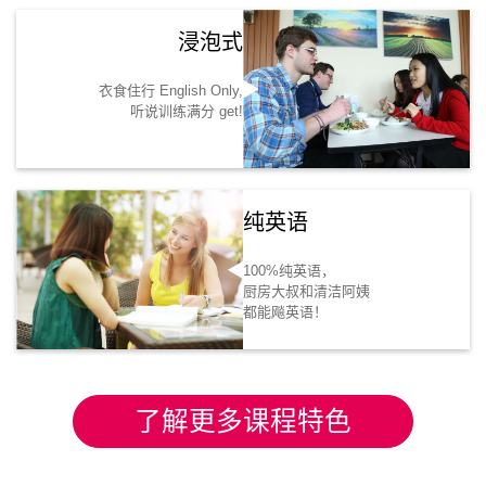
浸泡式
衣食住行 English Only,
听说训练满分 get!
纯英语
100%纯英语，
厨房大叔和清洁阿姨
都能飚英语！
了解更多课程特色