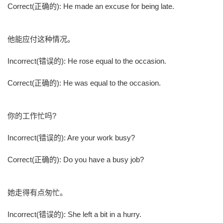
Correct(正确的): He made an excuse for being late.
他能应付这种情况。
Incorrect(错误的): He rose equal to the occasion.
Correct(正确的): He was equal to the occasion.
你的工作忙吗?
Incorrect(错误的): Are your work busy?
Correct(正确的): Do you have a busy job?
她走得有点匆忙。
Incorrect(错误的): She left a bit in a hurry.