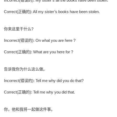
Incorrect(错误的): My sister’s all the books have been stolen.
Correct(正确的): All my sister’s books have been stolen.
你来这里干什么?
Incorrect(错误的): On what you are here ?
Correct(正确的): What are you here for ?
告诉我你为什么这么做。
Incorrect(错误的): Tell me why did you do that?
Correct(正确的): Tell me why you did that.
你，他和我将一起做这件事。