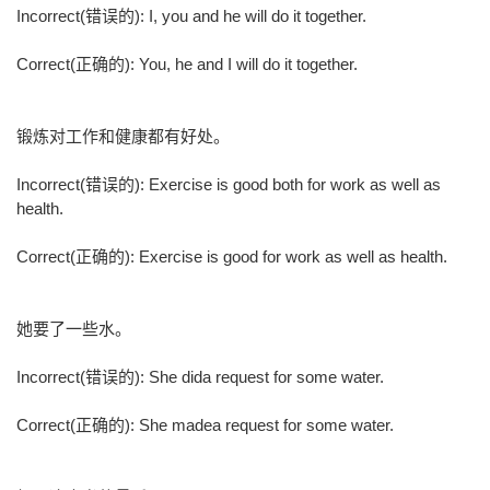
Incorrect(错误的): I, you and he will do it together.
Correct(正确的): You, he and I will do it together.
锻炼对工作和健康都有好处。
Incorrect(错误的): Exercise is good both for work as well as
health.
Correct(正确的): Exercise is good for work as well as health.
她要了一些水。
Incorrect(错误的): She dida request for some water.
Correct(正确的): She madea request for some water.