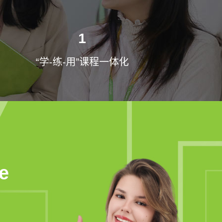
1
“学-练-用”课程一体化
e