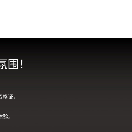
氛围！
资格证，
体验。