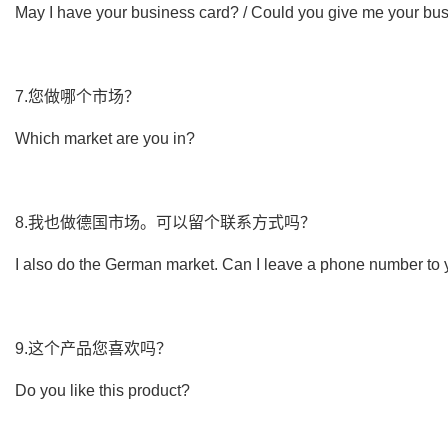
May I have your business card? / Could you give me your bu
7.您做哪个市场？
Which market are you in?
8.我也做德国市场。可以留个联系方式吗？
I also do the German market. Can I leave a phone number to y
9.这个产品您喜欢吗？
Do you like this product?