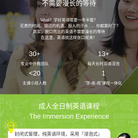
不需要漫长的等待
What？学好英语需要一年半载？
花费的时间、错过的机遇、投入的汗水……你都算好了?
其实，脱口而出的英语不需要漫长的等待
在这里，英语就这样张口就来！
30+
13+
专业中外教团队
每天长时英语浸泡
<20
1
主课小班人数
“学-练-用”课程一体化
成人全日制英语课程
The Immersion Experience
封闭式管理，纯英语环境，采用『浸泡式』