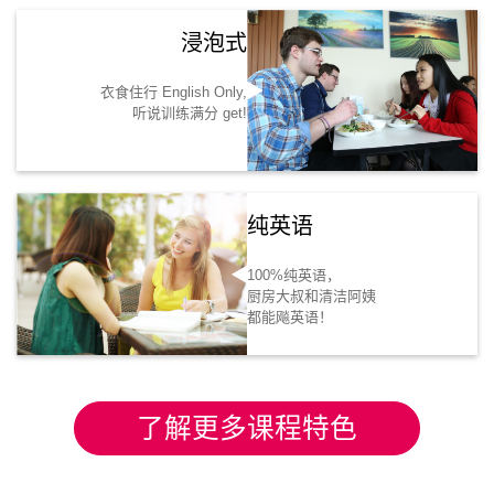
浸泡式
衣食住行 English Only,
听说训练满分 get!
纯英语
100%纯英语，
厨房大叔和清洁阿姨
都能飚英语！
了解更多课程特色