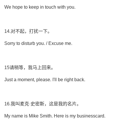
We hope to keep in touch with you.
14.对不起，打扰一下。
Sorry to disturb you. / Excuse me.
15请稍等，我马上回来。
Just a moment, please. I'll be right back.
16.我叫麦克·史密斯，这是我的名片。
My name is Mike Smith. Here is my businesscard.