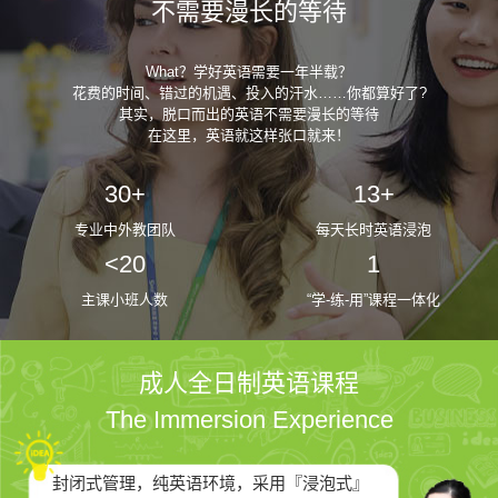
不需要漫长的等待
What？学好英语需要一年半载？
花费的时间、错过的机遇、投入的汗水……你都算好了?
其实，脱口而出的英语不需要漫长的等待
在这里，英语就这样张口就来！
30+
13+
专业中外教团队
每天长时英语浸泡
<20
1
主课小班人数
“学-练-用”课程一体化
成人全日制英语课程
The Immersion Experience
封闭式管理，纯英语环境，采用『浸泡式』