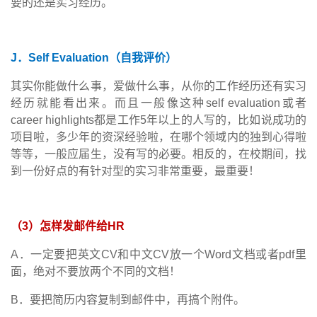
要的还是实习经历。
J
．
Self Evaluation
（自我评价）
其实你能做什么事，爱做什么事，从你的工作经历还有实习
经历就能看出来。而且一般像这种
self evaluation
或者
career highlights
都是工作
5
年以上的人写的，比如说成功的
项目啦，多少年的资深经验啦，在哪个领域内的独到心得啦
等等，一般应届生，没有写的必要。相反的，在校期间，找
到一份好点的有针对型的实习非常重要，最重要！
（
3
）怎样发邮件给
HR
A
．一定要把英文
CV
和中文
CV
放一个
Word
文档或者
pdf
里
面，绝对不要放两个不同的文档！
B
．要把简历内容复制到邮件中，再搞个附件。