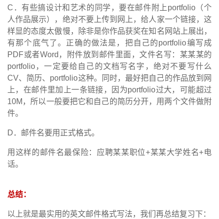
C
．有些搞设计和艺术的同学，要在邮件附上
portfolio
（个
人作品展示），绝对不要上传到网上，给人家一个链接，这
样显的态度太傲慢，除非是你作品获奖在知名网站上展出，
有那个底气了。正确的做法是，把自己的
portfolio
编写成
PDF
或者
Word
，附件放到邮件里面，文件名写：某某某的
portfolio
，一定要给自己的文档写名字，绝对不要写什么
CV
、简历、
portfolio
这种。同时，最好把自己的作品放到网
上，在邮件里加上一条链接，因为
portfolio
过大，可能超过
10M
，所以一般要把它和自己的简历分开，用两个文件做附
件。
D
．邮件名要用正式格式。
用这样的邮件名最保险：应聘某某职位
+
某某大学姓名
+
电
话。
总结：
以上就是最实用的英文邮件格式写法，我们再总结复习下：