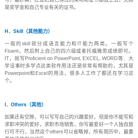
是奖学金和自己专业有关的证书。
H
．
Skill
（其他能力）
一般的
skill
就分成语言能力和
IT
能力两类。一般写个
Fluent
，然后附上自己的四六级或者托福雅思成绩即可。
IT
，就写
Proficient on PowerPoint, EXCEL, WORD
等．大
学没事时多学点这类软件用法还是非常有帮助的，尤其是
Powerpoint
和
Excel
的用法，很多人工作了都还在学习这
个。
I
．
Others
（其他）
如果还有空隙，可以写写自己的兴趣爱好，但是你不能写和
求职冲突的爱好，求职市场销售，你写最爱好一个人独自旅
行可不行，当然这个
others
可以省略掉，所有简历中，最重