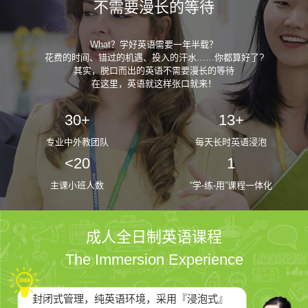
不需要漫长的等待
What？学好英语需要一年半载？
花费的时间、错过的机遇、投入的汗水……你都算好了?
其实，脱口而出的英语不需要漫长的等待
在这里，英语就这样张口就来！
30+
13+
专业中外教团队
每天长时英语浸泡
<20
1
主课小班人数
“学-练-用”课程一体化
成人全日制英语课程
The Immersion Experience
封闭式管理，纯英语环境，采用『浸泡式』