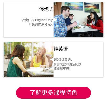
浸泡式
衣食住行 English Only,
听说训练满分 get!
纯英语
100%纯英语，
厨房大叔和清洁阿姨
都能飚英语！
了解更多课程特色